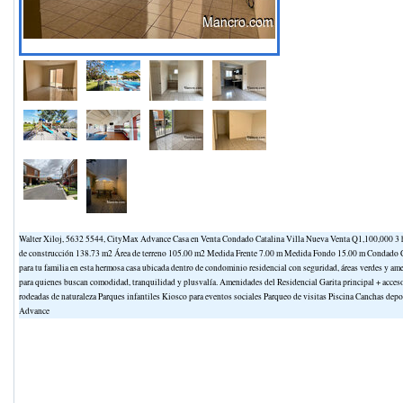
Walter Xiloj, 5632 5544, CityMax Advance Casa en Venta Condado Catalina Villa Nueva Venta Q1,100,000 3 
de construcción 138.73 m2 Área de terreno 105.00 m2 Medida Frente 7.00 m Medida Fondo 15.00 m Condado Cat
para tu familia en esta hermosa casa ubicada dentro de condominio residencial con seguridad, áreas verdes y a
para quienes buscan comodidad, tranquilidad y plusvalía. Amenidades del Residencial Garita principal + acces
rodeadas de naturaleza Parques infantiles Kiosco para eventos sociales Parqueo de visitas Piscina Canchas de
Advance