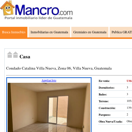
Busca Inmuebles
Inmobiliarias en Guatemala
Gremiales en Guatemala
Publica GRATI
Casa
Condado Catalina Villa Nueva, Zona 06, Villa Nueva, Guatemala
Ampliar foto
En venta:
US$ 
Dormitorios:
3
Baños:
3
Terreno
:
105
Construcción
:
139
Parqueos:
2
Obra Nueva/Usada:
Obra