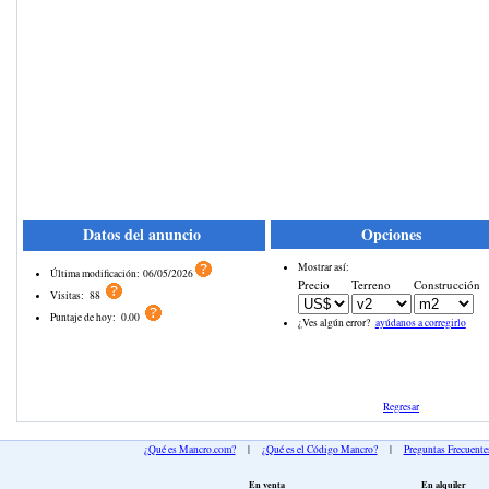
Datos del anuncio
Opciones
Mostrar así:
Última modificación:
06/05/2026
Precio
Terreno
Construcción
Visitas:
88
Puntaje de hoy:
0.00
¿Ves algún error?
ayúdanos a corregirlo
Regresar
¿Qué es Mancro.com?
|
¿Qué es el Código Mancro?
|
Preguntas Frecuente
En venta
En alquiler