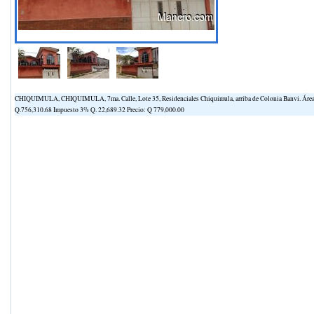
CHIQUIMULA, CHIQUIMULA, 7ma. Calle, Lote 35, Residenciales Chiquimula, arriba de Colonia Banvi. Área ins
Q.756,310.68 Impuesto 3% Q. 22,689.32 Precio: Q 779,000.00