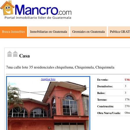
Busca Inmuebles
Inmobiliarias en Guatemala
Gremiales en Guatemala
Publica GRATI
Casa
7ma calle lote 35 residenciales chiquiluma, Chiquimula, Chiquimula
Ampliar foto
En venta:
US$ 
Dormitorios:
3
Baños:
3
Terreno
:
178.
Construcción
:
270
Obra Nueva/Usada:
Obra