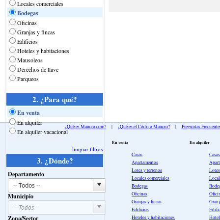
Locales comerciales
Bodegas
Oficinas
Granjas y fincas
Edificios
Hoteles y habitaciones
Mausoleos
Derechos de llave
Parqueos
2. ¿Para qué?
En venta
En alquiler
¿Qué es Mancro.com?
|
¿Qué es el Código Mancro?
|
Preguntas Frecuente
En alquiler vacacional
En venta
En alquiler
limpiar filtros
Casas
Casas
3. ¿Dónde?
Apartamentos
Apar
Lotes y terrenos
Lotes
Departamento
Locales comerciales
Local
Bodegas
Bode
Oficinas
Ofici
Municipio
Granjas y fincas
Granj
Edificios
Edifi
Zona/Sector
Hoteles y habitaciones
Hotel