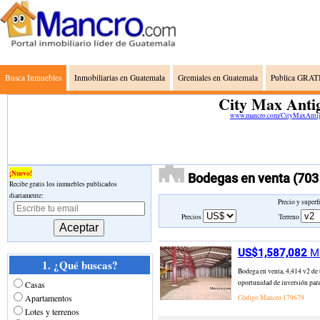
Busca Inmuebles
Inmobiliarias en Guatemala
Gremiales en Guatemala
Publica GRATI
City Max Anti
www.mancro.com/CityMaxAnti
¡Nuevo!
Bodegas en venta
(703
Recibe gratis los inmuebles publicados
diariamente:
Precio y superf
Precios
Terreno
US$1,587,082
Mi
1. ¿Qué buscas?
Bodega en venta, 4,414 v2 de
oportunidad de inversión para 
Casas
Apartamentos
Código Mancro
179679
Lotes y terrenos