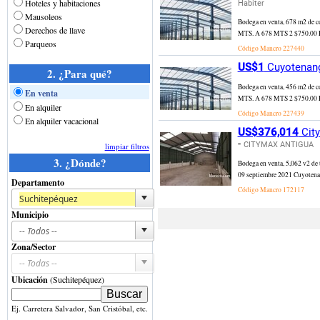
Hoteles y habitaciones
Habiter
Mausoleos
Bodega en venta, 678 m
Derechos de llave
MTS. A 678 MTS 2 $750.
Parqueos
Código Mancro
227440
US$1
Cuyotenang
2. ¿Para qué?
Bodega en venta, 456 m
En venta
MTS. A 678 MTS 2 $750.
En alquiler
Código Mancro
227439
En alquiler vacacional
US$376,014
City
-
CITYMAX ANTIGUA
limpiar filtros
3. ¿Dónde?
Bodega en venta, 5,062 v2 de
09 septiembre 2021 Cuyotenan
Departamento
Código Mancro
172117
Municipio
Zona/Sector
Ubicación
(Suchitepéquez)
Ej. Carretera Salvador, San Cristóbal, etc.