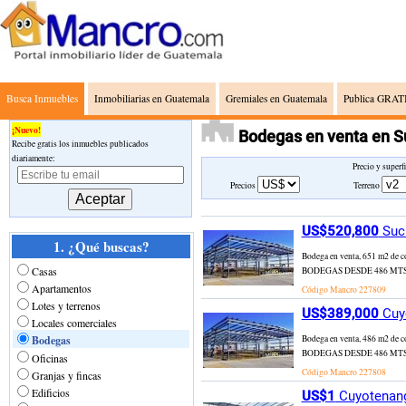
Busca Inmuebles
Inmobiliarias en Guatemala
Gremiales en Guatemala
Publica GRATI
¡Nuevo!
Bodegas en venta en 
Recibe gratis los inmuebles publicados
diariamente:
Precio y superf
Precios
Terreno
US$520,800
Such
1. ¿Qué buscas?
Bodega en venta, 651 m
Casas
BODEGAS DESDE 486 MTS.2
Apartamentos
Código Mancro
227809
Lotes y terrenos
US$389,000
Cuyo
Locales comerciales
Bodegas
Bodega en venta, 486 m
BODEGAS DESDE 486 MTS.2
Oficinas
Código Mancro
227808
Granjas y fincas
Edificios
US$1
Cuyotenang