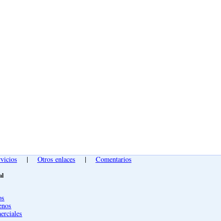
vicios
|
Otros enlaces
|
Comentarios
al
os
enos
erciales