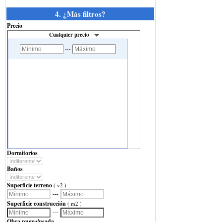
4. ¿Más filtros?
Precio
Cualquier precio
---
Dormitorios
Baños
Superficie terreno
( v2 )
---
Superficie construcción
( m2 )
---
Obra nueva/usada