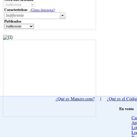
Características
¿Cómo funciona?
Publicados
¿Qué es Mancro.com?
|
¿Qué es el Códi
En venta
Ca
Ap
Lot
Lo