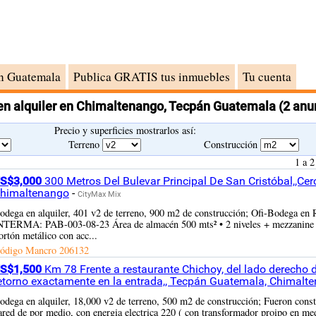
n Guatemala
Publica GRATIS tus inmuebles
Tu cuenta
n alquiler en Chimaltenango, Tecpán Guatemala
(2 anu
Precio y superficies mostrarlos así:
Terreno
Construcción
1 a 2
S$3,000
300 Metros Del Bulevar Principal De San Cristóbal,,Ce
himaltenango
-
CityMax Mix
odega en alquiler, 401 v2 de terreno, 900 m2 de construcción; Ofi-Bodega e
NTERMA: PAB-003-08-23 Área de almacén 500 mts² • 2 niveles + mezzanine • M
ortón metálico con acc...
ódigo Mancro
206132
S$1,500
Km 78 Frente a restaurante Chichoy, del lado derecho d
etorno exactamente en la entrada,, Tecpán Guatemala, Chimalt
odega en alquiler, 18,000 v2 de terreno, 500 m2 de construcción; Fueron cons
ared de por medio, con energia electrica 220 ( con transformador proipo en medi