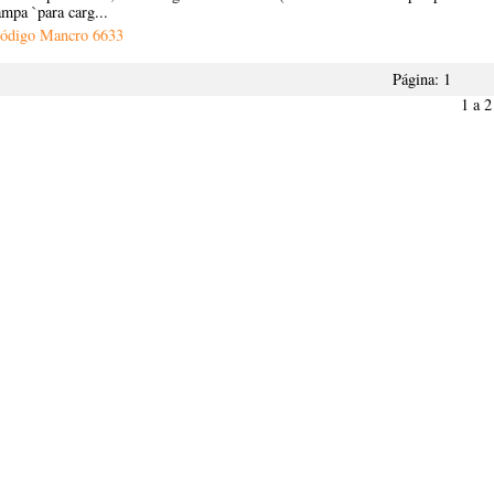
ampa `para carg...
ódigo Mancro
6633
Página:
1
1 a 2