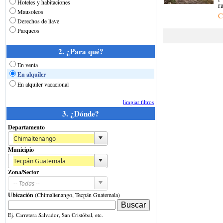
Hoteles y habitaciones
r
Mausoleos
C
Derechos de llave
Parqueos
2. ¿Para qué?
En venta
En alquiler
En alquiler vacacional
limpiar filtros
3. ¿Dónde?
Departamento
Municipio
Zona/Sector
Ubicación
(Chimaltenango, Tecpán Guatemala)
Ej. Carretera Salvador, San Cristóbal, etc.