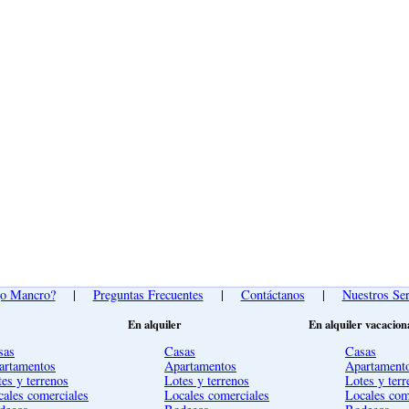
go Mancro?
|
Preguntas Frecuentes
|
Contáctanos
|
Nuestros Ser
En alquiler
En alquiler vacacion
sas
Casas
Casas
artamentos
Apartamentos
Apartament
es y terrenos
Lotes y terrenos
Lotes y terr
cales comerciales
Locales comerciales
Locales com