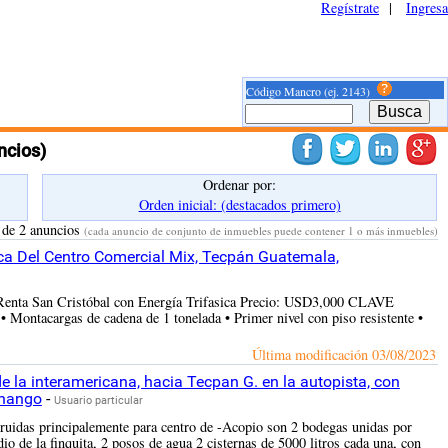
Regístrate
|
Ingresa
Código Mancro (ej. 2143)
ncios)
Ordenar por:
Orden inicial: (destacados primero)
 de 2 anuncios
(cada anuncio de conjunto de inmuebles puede contener 1 o más inmuebles)
rca Del Centro Comercial Mix, Tecpán Guatemala,
n Renta San Cristóbal con Energía Trifasica Precio: USD3,000 CLAVE
ontacargas de cadena de 1 tonelada • Primer nivel con piso resistente •
Última modificación
03/08/2023
e la interamericana, hacia Tecpan G. en la autopista, con
enango
-
Usuario particular
truidas principalemente para centro de -Acopio son 2 bodegas unidas por
o de la finquita, 2 posos de agua 2 cisternas de 5000 litros cada una, con