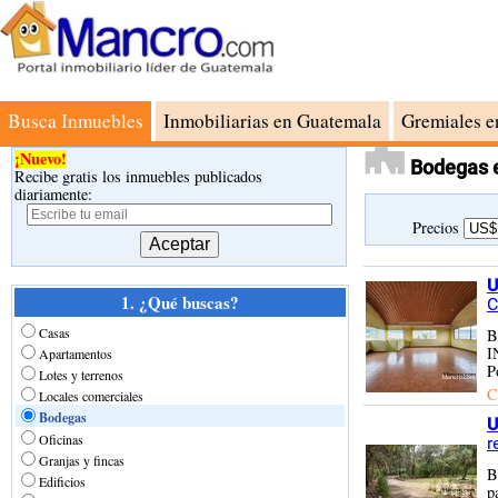
Busca Inmuebles
Inmobiliarias en Guatemala
Gremiales e
¡Nuevo!
Bodegas e
Recibe gratis los inmuebles publicados
diariamente:
Precios
U
1. ¿Qué buscas?
C
Casas
B
I
Apartamentos
P
Lotes y terrenos
C
Locales comerciales
Bodegas
U
Oficinas
r
Granjas y fincas
B
Edificios
p