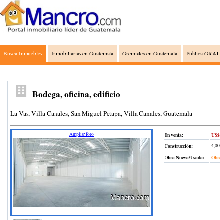
Busca Inmuebles
Inmobiliarias en Guatemala
Gremiales en Guatemala
Publica GRATI
Bodega, oficina, edificio
La Vas, Villa Canales, San Miguel Petapa, Villa Canales, Guatemala
Ampliar foto
En venta:
US$ 
Construcción
:
4,00
Obra Nueva/Usada:
Obr