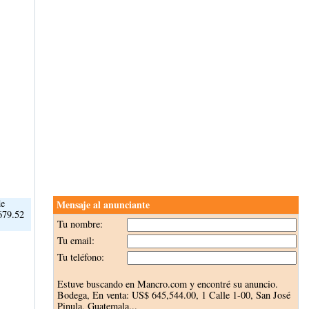
de
Mensaje al anunciante
679.52
Tu nombre:
Tu email:
Tu teléfono:
Estuve buscando en Mancro.com y encontré su anuncio.
Bodega, En venta:
US$ 645,544.00
, 1 Calle 1-00, San José
Pinula, Guatemala...