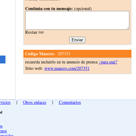
Continúa con tu mensaje:
(opcional)
Restan
500
Código Mancro:
207351
recuerda incluirlo en tu anuncio de prensa
¿para qué?
Sitio web:
www.mancro.com/207351
vicios
|
Otros enlaces
|
Comentarios
al
os
enos
erciales