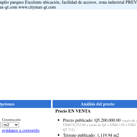
 Amplio parqueo Excelente ubicación, facilidad de accesos, zona industrial PRE
max-gt.com www.citymax-gt.com
pciones
Análisis del precio
Precio EN VENTA
Construcción
Precio publicado: Q5,200,000.00
(equivale 
US$674,232.00 a razón de Q1 = US$0.130 o US$1
ayúdanos a corregirlo
Q7.712)
Terreno publicado: 1,119.94 m2