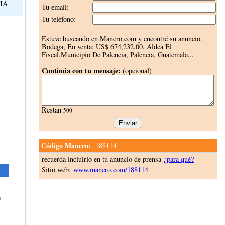
VIA
Tu email:
Tu teléfono:
Estuve buscando en Mancro.com y encontré su anuncio.
Bodega, En venta:
US$ 674,232.00
, Aldea El
Fiscal,Municipio De Palencia, Palencia, Guatemala...
Continúa con tu mensaje:
(opcional)
Restan
500
Código Mancro:
188114
recuerda incluirlo en tu anuncio de prensa
¿para qué?
Sitio web:
www.mancro.com/188114
a
 =