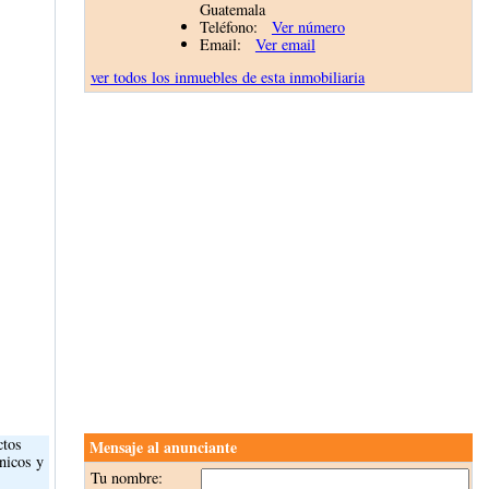
Guatemala
Teléfono:
Ver número
Email:
Ver email
ver todos los inmuebles de esta inmobiliaria
ctos
Mensaje al anunciante
nicos y
Tu nombre: