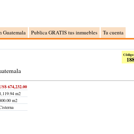
n Guatemala
Publica GRATIS tus inmuebles
Tu cuenta
Código
18
Guatemala
US$ 674,232.00
1,119.94 m2
800.00 m2
Cisterna