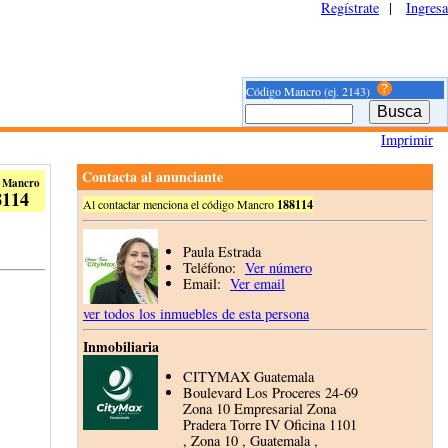
Regístrate
|
Ingresa
Código Mancro (ej. 2143)
Imprimir
Contacta al anunciante
 Mancro
8114
Al contactar menciona el código Mancro
188114
Paula Estrada
Teléfono:
Ver número
Email:
Ver email
ver todos los inmuebles de esta persona
Inmobiliaria
CITYMAX Guatemala
Boulevard Los Proceres 24-69
Zona 10 Empresarial Zona
Pradera Torre IV Oficina 1101
, Zona 10 , Guatemala ,