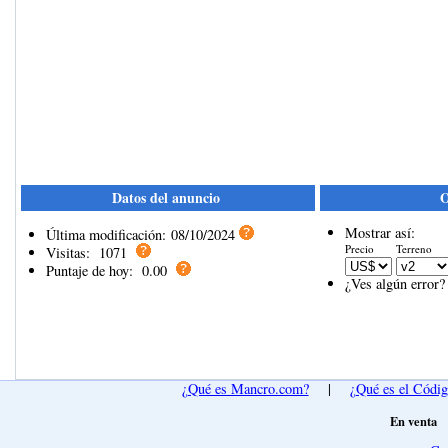
Datos del anuncio
O
Mostrar así:
Última modificación:
08/10/2024
Precio
Terreno
Visitas:
1071
Puntaje de hoy:
0.00
¿Ves algún error?
¿Qué es Mancro.com?
|
¿Qué es el Códi
En venta