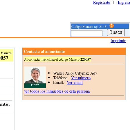
Regístrate
|
Ingresa
Código Mancro (ej. 2143)
Imprimir
Contacta al anunciante
 Mancro
0057
Al contactar menciona el código Mancro
220057
Walter Xiloj Citymax Adv
Teléfono:
Ver número
Email:
Ver email
ver todos los inmuebles de esta persona
isitas,