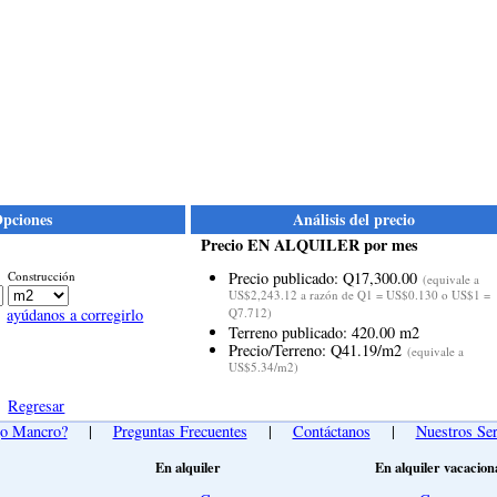
pciones
Análisis del precio
Precio EN ALQUILER por mes
Construcción
Precio publicado: Q17,300.00
(equivale a
US$2,243.12 a razón de Q1 = US$0.130 o US$1 =
ayúdanos a corregirlo
Q7.712)
Terreno publicado: 420.00 m2
Precio/Terreno: Q41.19/m2
(equivale a
US$5.34/m2)
Regresar
go Mancro?
|
Preguntas Frecuentes
|
Contáctanos
|
Nuestros Ser
En alquiler
En alquiler vacacion