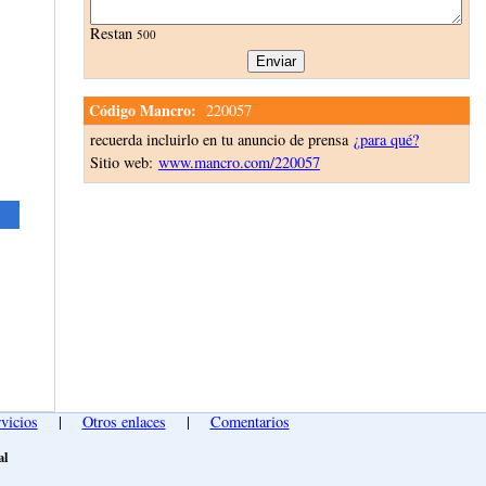
Restan
500
Código Mancro:
220057
recuerda incluirlo en tu anuncio de prensa
¿para qué?
Sitio web:
www.mancro.com/220057
vicios
|
Otros enlaces
|
Comentarios
al