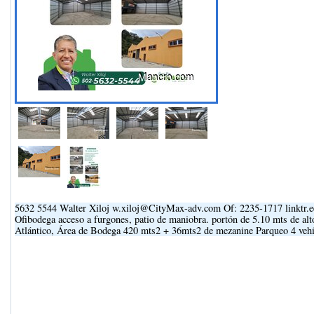
5632 5544 Walter Xiloj w.xiloj@CityMax-adv.com Of: 2235-1717 linktr.e
Ofibodega acceso a furgones, patio de maniobra. portón de 5.10 mts de alto
Atlántico, Área de Bodega 420 mts2 + 36mts2 de mezanine Parqueo 4 vehíc