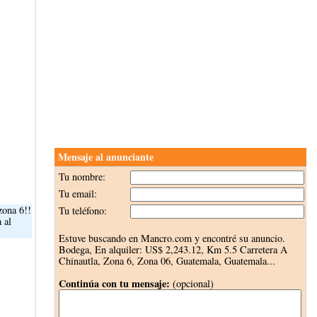
Mensaje al anunciante
Tu nombre:
Tu email:
zona 6!!
Tu teléfono:
 al
Estuve buscando en Mancro.com y encontré su anuncio.
Bodega, En alquiler:
US$ 2,243.12
, Km 5.5 Carretera A
Chinautla, Zona 6, Zona 06, Guatemala, Guatemala...
Continúa con tu mensaje:
(opcional)