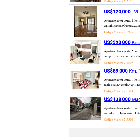
Código Mancro
215151
US$120,000
, Vi
Apartamento en venta, 2 dorm
antonio.sarceno@promax.com.g
Código Mancro
213926
US$990,000
Km. 
Apartamento en venta, 2 dormi
completos • Sala, comedor • In
Código Mancro
213597
US$89,000
Km. 1
Apartamento en venta, 1 dormi
refrigerador, • estufa, • cort
Código Mancro
213593
US$138,000
Made
Apartamento en venta, 1 dorm
comedor • 1 Dormitorio • 1 Ba
Código Mancro
213504