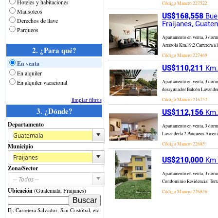
Hoteles y habitaciones
Código Mancro
227522
Mausoleos
US$168,558
Buen
Derechos de llave
Fraijanes, Guate
Parqueos
Apartamento en venta, 3 dorm
Arrazola Km.19.2 Carretera a l
2. ¿Para qué?
Código Mancro
227469
En venta
US$110,211
Km. 
En alquiler
En alquiler vacacional
Apartamento en venta, 3 dorm
desayunador Balcón Lavanderí
limpiar filtros
Código Mancro
216752
3. ¿Dónde?
US$112,156
Km. 
Departamento
Apartamento en venta, 3 dorm
Lavandería 2 Parqueos Amenida
Código Mancro
226851
Municipio
US$210,000
Km 1
Zona/Sector
Apartamento en venta, 3 dor
Condominio Residencial Terrav
Ubicación
(Guatemala, Fraijanes)
Código Mancro
226836
Ej. Carretera Salvador, San Cristóbal, etc.