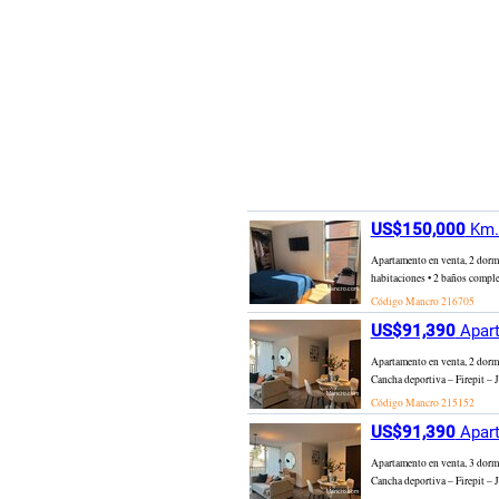
US$150,000
Km. 
Apartamento en venta, 2 dormi
habitaciones • 2 baños complet
Código Mancro
216705
US$91,390
Apart
Apartamento en venta, 2 dormi
Cancha deportiva – Firepit – 
Código Mancro
215152
US$91,390
Apart
Apartamento en venta, 3 dormi
Cancha deportiva – Firepit – 