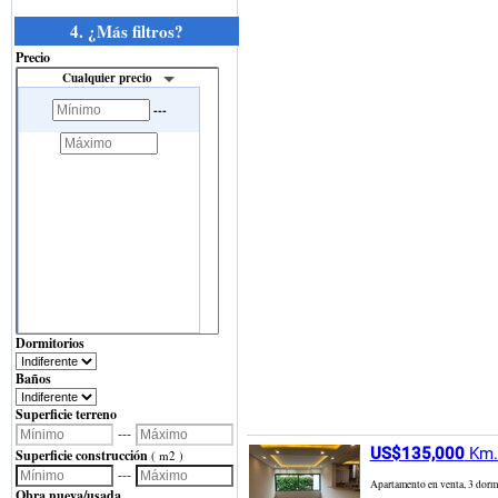
4. ¿Más filtros?
Precio
Cualquier precio
---
Dormitorios
Baños
Superficie terreno
---
US$135,000
Km.1
Superficie construcción
( m2 )
---
Apartamento en venta, 3 dormi
Obra nueva/usada