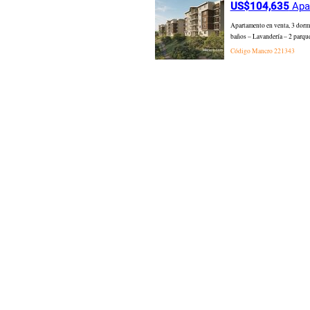
US$104,635
Apar
Apartamento en venta, 3 dormi
baños – Lavandería – 2 parqu
Código Mancro
221343