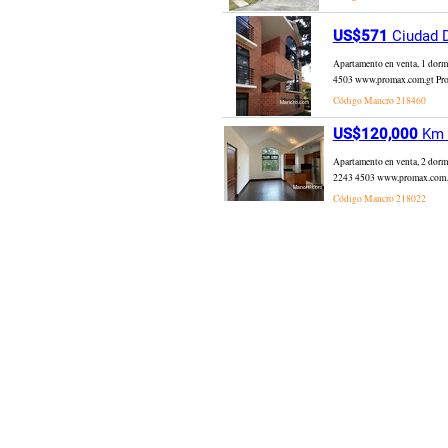
US$571
Ciudad D
Apartamento en venta, 1 dorm
4503 www.promax.com.gt Pro 
Código Mancro
218460
US$120,000
Km 1
Apartamento en venta, 2 dorm
2243 4503 www.promax.com.gt
Código Mancro
218022