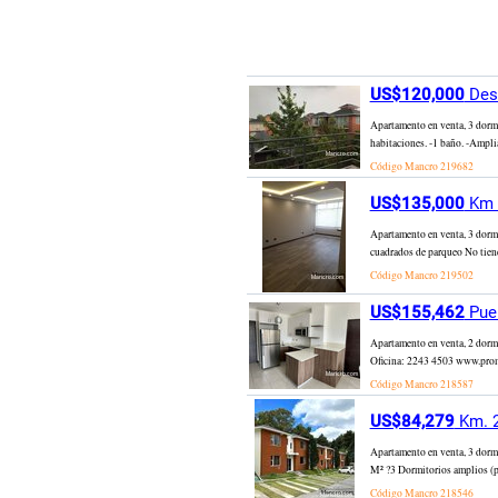
US$120,000
Desv
Apartamento en venta, 3 dormi
habitaciones. -1 baño. -Ampli
Código Mancro
219682
US$135,000
Km 1
Apartamento en venta, 3 dormi
cuadrados de parqueo No tiene
Código Mancro
219502
US$155,462
Puer
Apartamento en venta, 2 dorm
Oficina: 2243 4503 www.prom
Código Mancro
218587
US$84,279
Km. 2
Apartamento en venta, 3 dormi
M² ?3 Dormitorios amplios (pr
Código Mancro
218546