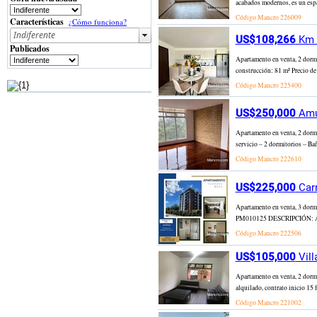
acabados modernos, es un espac
Código Mancro
226009
Características
¿Cómo funciona?
US$108,266
Km 1
Publicados
Apartamento en venta, 2 d
construcción: 81 m² Precio de
Código Mancro
225400
US$250,000
Amue
Apartamento en venta, 2 dormi
servicio – 2 dormitorios – Ba
Código Mancro
222610
US$225,000
Carr
Apartamento en venta, 3 dorm
PM010125 DESCRIPCIÓN: Apartam
Código Mancro
222506
US$105,000
Vill
Apartamento en venta, 2 dormi
alquilado, contrato inicio 15
Código Mancro
221002