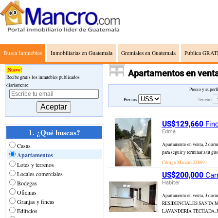
Busca Inmuebles
Inmobiliarias en Guatemala
Gremiales en Guatemala
Publica GRATI
¡Nuevo!
Apartamentos en venta
Recibe gratis los inmuebles publicados
diariamente:
Precio y superf
Precios
Terreno
US$129,660
Finc
1. ¿Qué buscas?
Edma
Apartamento en venta, 2 do
Casas
para seguir y terminar a tu gus
Apartamentos
Código Mancro
228691
Lotes y terrenos
Locales comerciales
US$200,000
Carr
Bodegas
Habiter
Oficinas
Apartamento en venta, 3 d
Granjas y fincas
RESIDENCIALES SANTA MO
Edificios
LAVANDERÍA TECHADA, JA