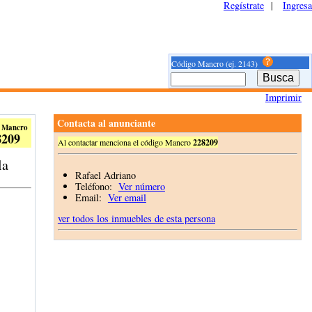
Regístrate
|
Ingresa
Código Mancro (ej. 2143)
Imprimir
Contacta al anunciante
 Mancro
8209
Al contactar menciona el código Mancro
228209
la
Rafael Adriano
Teléfono:
Ver número
Email:
Ver email
ver todos los inmuebles de esta persona