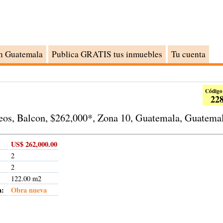
n Guatemala
Publica GRATIS tus inmuebles
Tu cuenta
Código
22
eos, Balcon, $262,000*, Zona 10, Guatemala, Guatema
US$ 262,000.00
2
2
122.00 m2
a:
Obra nueva