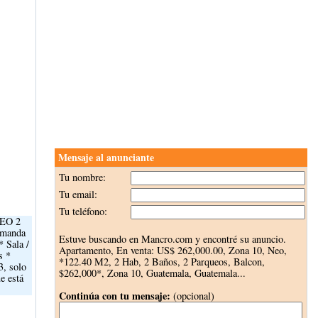
Mensaje al anunciante
Tu nombre:
Tu email:
Tu teléfono:
EO 2
demanda
Estuve buscando en Mancro.com y encontré su anuncio.
* Sala /
Apartamento, En venta:
US$ 262,000.00
, Zona 10, Neo,
s *
*122.40 M2, 2 Hab, 2 Baños, 2 Parqueos, Balcon,
3, solo
$262,000*, Zona 10, Guatemala, Guatemala...
e está
Continúa con tu mensaje:
(opcional)