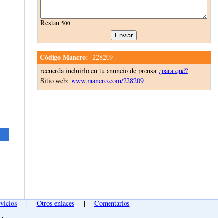
Restan
500
Código Mancro:
228209
recuerda incluirlo en tu anuncio de prensa
¿para qué?
Sitio web:
www.mancro.com/228209
vicios
|
Otros enlaces
|
Comentarios