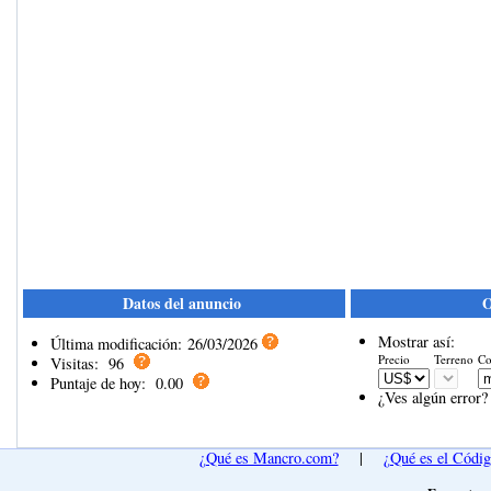
Datos del anuncio
O
Mostrar así:
Última modificación:
26/03/2026
Precio
Terreno
Co
Visitas:
96
Puntaje de hoy:
0.00
¿Ves algún error?
¿Qué es Mancro.com?
|
¿Qué es el Códi