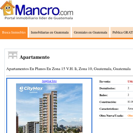
Busca Inmuebles
Inmobiliarias en Guatemala
Gremiales en Guatemala
Publica GRATI
Apartamento
Apartamentos En Planos En Zona 15 V.H. Ii, Zona 10, Guatemala, Guatemala
Ampliar foto
En venta:
US$ 
Dormitorios:
2
Baños:
2
Construcción
:
81.0
Características:
Área
Obra Nueva/Usada:
Obr