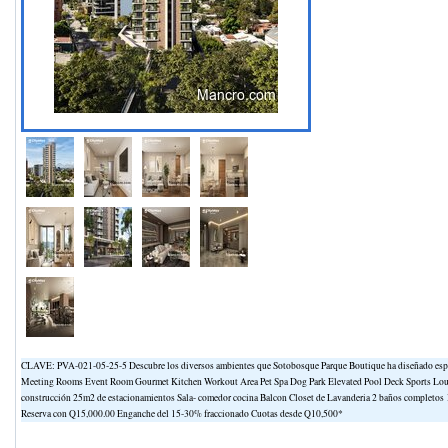
CLAVE: PVA-021-05-25-5 Descubre los diversos ambientes que Sotobosque Parque Boutique ha diseñado espec
Meeting Rooms Event Room Gourmet Kitchen Workout Area Pet Spa Dog Park Elevated Pool Deck Sports Loun
construcción 25m2 de estacionamientos Sala- comedor cocina Balcon Closet de Lavanderia 2 baños completos 1 
Reserva con Q15,000.00 Enganche del 15-30% fraccionado Cuotas desde Q10,500*