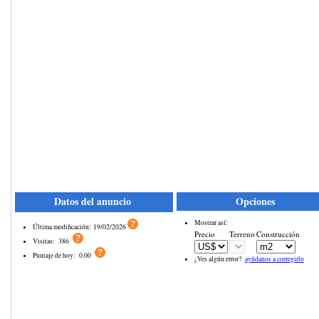
Datos del anuncio
Opciones
Mostrar así:
Última modificación:
19/02/2026
Precio
Terreno
Construcción
Visitas:
386
Puntaje de hoy:
0.00
¿Ves algún error?
ayúdanos a corregirlo