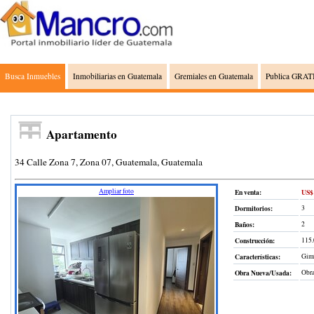
Busca Inmuebles
Inmobiliarias en Guatemala
Gremiales en Guatemala
Publica GRATI
Apartamento
34 Calle Zona 7, Zona 07, Guatemala, Guatemala
Ampliar foto
En venta:
US$ 
Dormitorios:
3
Baños:
2
Construcción
:
115
Características:
Gimn
Obra Nueva/Usada:
Obra