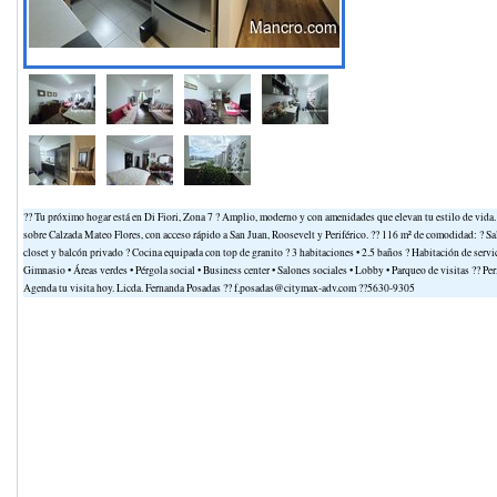
?? Tu próximo hogar está en Di Fiori, Zona 7 ? Amplio, moderno y con amenidades que elevan tu estilo de vid
sobre Calzada Mateo Flores, con acceso rápido a San Juan, Roosevelt y Periférico. ?? 116 m² de comodidad: ? Sa
closet y balcón privado ? Cocina equipada con top de granito ? 3 habitaciones • 2.5 baños ? Habitación de servi
Gimnasio • Áreas verdes • Pérgola social • Business center • Salones sociales • Lobby • Parqueo de visitas ?? Per
Agenda tu visita hoy. Licda. Fernanda Posadas ?? f.posadas@citymax-adv.com ??5630-9305