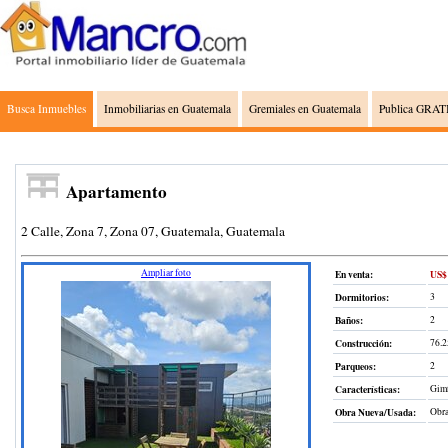
Busca Inmuebles
Inmobiliarias en Guatemala
Gremiales en Guatemala
Publica GRATI
Apartamento
2 Calle, Zona 7, Zona 07, Guatemala, Guatemala
Ampliar foto
En venta:
US$ 
Dormitorios:
3
Baños:
2
Construcción
:
76.2
Parqueos:
2
Características:
Gimn
Obra Nueva/Usada:
Obra