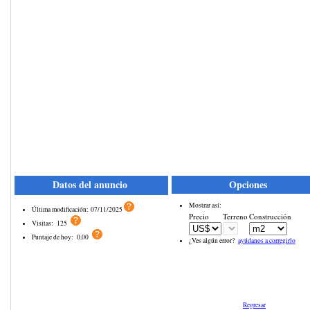
Datos del anuncio
Opciones
Mostrar así:
Última modificación:
07/11/2025
Precio
Terreno
Construcción
Visitas:
125
Puntaje de hoy:
0.00
¿Ves algún error?
ayúdanos a corregirlo
Regresar