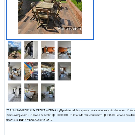
?? APARTAMENTO EN VENTA – ZONA 7 ¡Oportunidad única para vivir en una excelente ubicación! ?? Área: 76
Baños completos: 2 ?? Precio de venta: Q1,300,000.00 ?? Cuota de mantenimiento: Q1,138.00 Perfecto para fam
una visita. INF Y VENTAS: 5915-8512