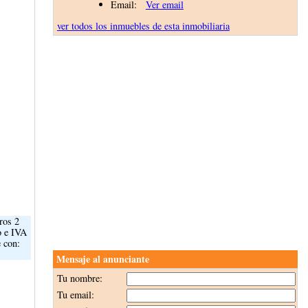
Email:
Ver email
ver todos los inmuebles de esta inmobiliaria
tros 2
o e IVA
e con:
Mensaje al anunciante
Tu nombre:
Tu email: