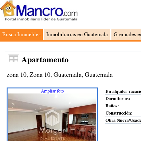
Busca Inmuebles
Inmobiliarias en Guatemala
Gremiales e
Apartamento
zona 10, Zona 10, Guatemala, Guatemala
Ampliar foto
En alquiler vacaci
Dormitorios:
Baños:
Construcción
:
Obra Nueva/Usad