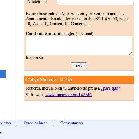
Tu teléfono:
Estuve buscando en Mancro.com y encontré su anuncio.
Apartamento, En alquiler vacacional:
US$ 1,450.00
, zona
10, Zona 10, Guatemala, Guatemala...
Continúa con tu mensaje:
(opcional)
Restan
500
Código Mancro:
142546
recuerda incluirlo en tu anuncio de prensa
¿para qué?
Sitio web:
www.mancro.com/142546
vicios
|
Otros enlaces
|
Comentarios
al