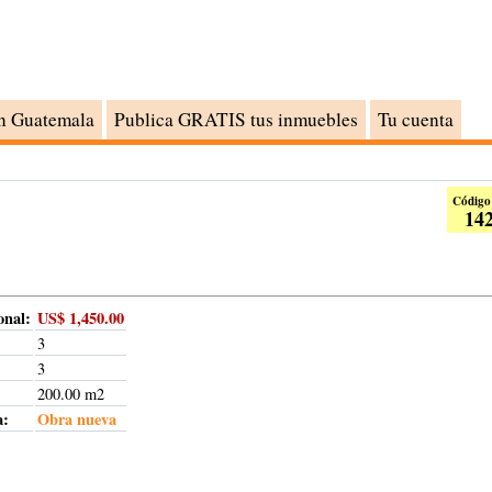
n Guatemala
Publica GRATIS tus inmuebles
Tu cuenta
Código
14
onal:
US$ 1,450.00
3
3
200.00 m2
a:
Obra nueva