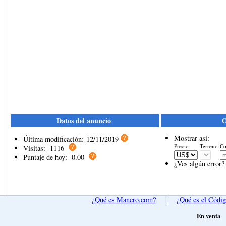
Datos del anuncio
O
Mostrar así:
Última modificación:
12/11/2019
Precio
Terreno
Co
Visitas:
1116
Puntaje de hoy:
0.00
¿Ves algún error?
¿Qué es Mancro.com?
|
¿Qué es el Códi
En venta