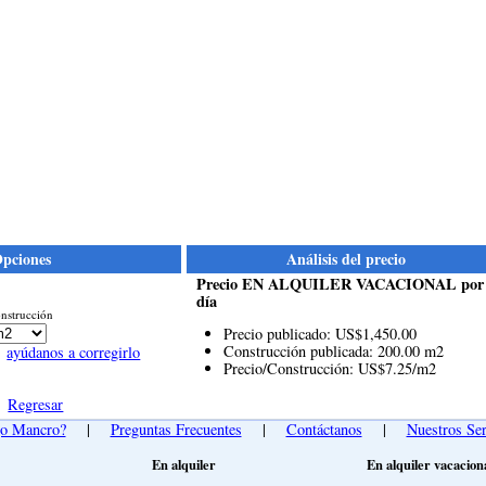
pciones
Análisis del precio
Precio EN ALQUILER VACACIONAL por
día
nstrucción
Precio publicado: US$1,450.00
Construcción publicada: 200.00 m2
ayúdanos a corregirlo
Precio/Construcción: US$7.25/m2
Regresar
go Mancro?
|
Preguntas Frecuentes
|
Contáctanos
|
Nuestros Ser
En alquiler
En alquiler vacacion