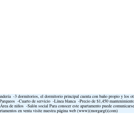
andería ­ -3 dormitorios, el dormitorio principal cuenta con baño propio y los o
2 Parqueos ­ -Cuarto de servicio ­ -Línea blanca ­ -Precio de $1,450 mantenimient
 -Área de niños ­ -Salón social Para conocer este apartamento puede comunicars
rtamentos en venta visite nuestra página web (www)(morgargt)(com)