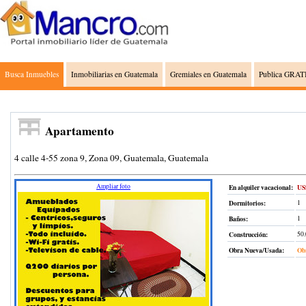
Busca Inmuebles
Inmobiliarias en Guatemala
Gremiales en Guatemala
Publica GRATI
Apartamento
4 calle 4-55 zona 9, Zona 09, Guatemala, Guatemala
Ampliar foto
En alquiler vacacional:
US
Dormitorios:
1
Baños:
1
Construcción
:
50
Obra Nueva/Usada:
Ob