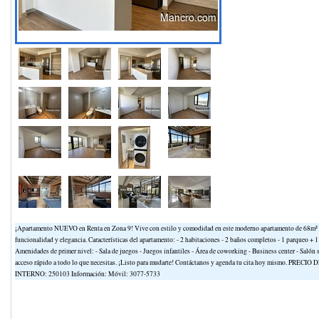
¡Apartamento NUEVO en Renta en Zona 9! Vive con estilo y comodidad en este moderno apartamento de 68m² (55m
funcionalidad y elegancia. Características del apartamento: - 2 habitaciones - 2 baños completos - 1 parqueo +
Amenidades de primer nivel: - Sala de juegos - Juegos infantiles - Área de coworking - Business center - Salón 
acceso rápido a todo lo que necesitas. ¡Listo para mudarte! Contáctanos y agenda tu cita hoy mismo. PRE
INTERNO: 250103 Información: Móvil: 3077-5733