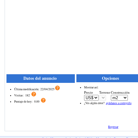
Datos del anuncio
Opciones
Mostrar así:
Última modificación:
22/04/2025
Precio
Terreno
Construcción
Visitas:
182
Puntaje de hoy:
0.00
¿Ves algún error?
ayúdanos a corregirlo
Regresar