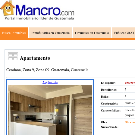
Busca Inmuebles
Inmobiliarias en Guatemala
Gremiales en Guatemala
Publica GRATI
Apartamento
Cendana, Zona 9, Zona 09, Guatemala, Guatemala
Ampliar foto
En alquiler:
US$ 907
Dormitorios:
2
Baños:
2
Construcción
:
68.00 m
Características:
Línea bla
parqueo d
Obra
Obra nu
Nueva/Usada: